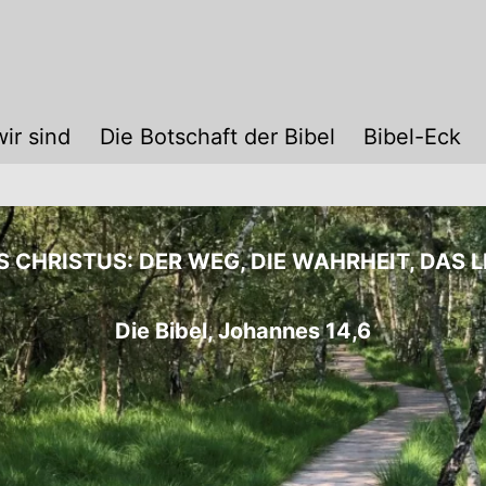
n
Herzlich willkomme
ir sind
Die Botschaft der Bibel
Bibel-Eck
S CHRISTUS: DER WEG, DIE WAHRHEIT, DAS L
Die Bibel, Johannes 14,6
tal